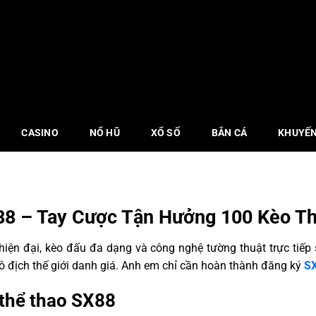
CASINO
NỔ HŨ
XỔ SỐ
BẮN CÁ
KHUYẾN
88 – Tay Cược Tận Hưởng 100 Kèo T
ện đại, kèo đấu đa dạng và công nghệ tường thuật trực tiếp 
vô địch thế giới danh giá. Anh em chỉ cần hoàn thành đăng ký
S
 thể thao SX88