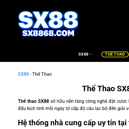
SX88
THỂ THAO
SX88
-
Thể Thao
Thể Thao SX
Thể thao SX88
sở hữu nền tảng công nghệ đặt cược hi
đấu kịch tính mỗi ngày từ cấp độ câu lạc bộ đến giải 
Hệ thống nhà cung cấp uy tín tại