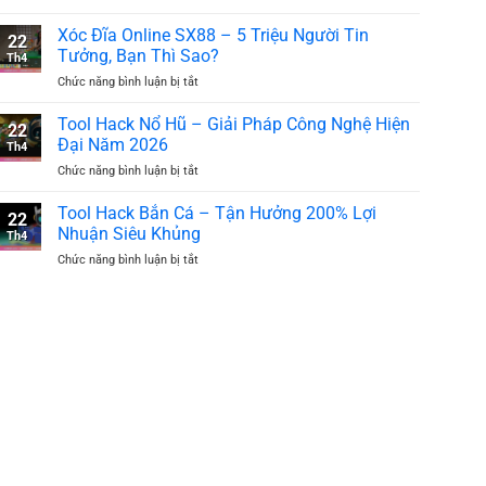
Kèo
–
Đồng
Xóc Đĩa Online SX88 – 5 Triệu Người Tin
Bí
22
Banh
Quyết
Tưởng, Bạn Thì Sao?
Th4
–
Chốt
Chức năng bình luận bị tắt
ở
Thắng
Số
Xóc
Lớn
Thần
Đĩa
Tool Hack Nổ Hũ – Giải Pháp Công Nghệ Hiện
Trong
Tốc
22
Online
Trận
Đại Năm 2026
Chuẩn
Th4
SX88
Cầu
99%
Chức năng bình luận bị tắt
ở
–
Ngang
Tool
5
Tài
Hack
Tool Hack Bắn Cá – Tận Hưởng 200% Lợi
Triệu
Ngang
22
Nổ
Người
Nhuận Siêu Khủng
Sức
Th4
Hũ
Tin
Chức năng bình luận bị tắt
ở
–
Tưởng,
Tool
Giải
Bạn
Hack
Pháp
Thì
Bắn
Công
Sao?
Cá
Nghệ
–
Hiện
ện đại. Mỗi thể loại đều được đầu tư kỹ lưỡng về mặt
Tận
Đại
Hưởng
Năm
200%
2026
Lợi
Nhuận
hàng đầu.
Siêu
Khủng
ng tuần.