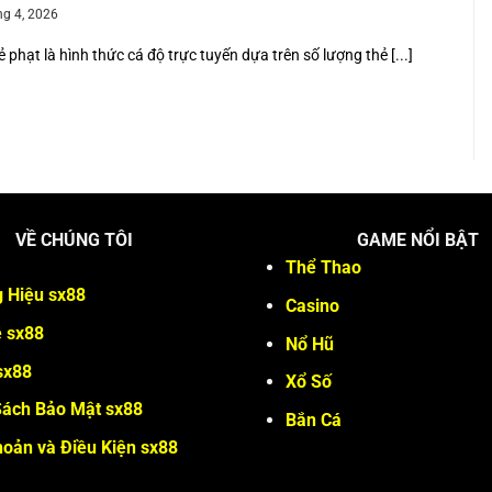
g 4, 2026
 hệ thống Grand Slam danh giá đến giải ATP đầy tính cạnh tranh kịch tính
 phạt là hình thức cá độ trực tuyến dựa trên số lượng thẻ [...]
t đấu cùng tổng số điểm giúp cược thủ đa dạng hóa lựa chọn đầu tư sinh 
u siêu phẩm như LOL hoặc Dota 2 có sức hút mãnh liệt đối với giới trẻ hi
VỀ CHÚNG TÔI
GAME NỔI BẬT
Thể Thao
 Hiệu sx88
Casino
ệ sx88
Nổ Hũ
sx88
Xổ Số
Sách Bảo Mật sx88
Bắn Cá
hoản và Điều Kiện sx88