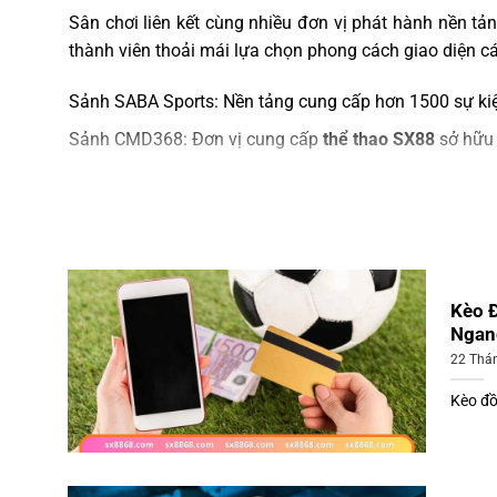
Sân chơi liên kết cùng nhiều đơn vị phát hành nền t
thành viên thoải mái lựa chọn phong cách giao diện cá 
Sảnh SABA Sports: Nền tảng cung cấp hơn 1500 sự kiệ
Sảnh CMD368: Đơn vị cung cấp
thể thao SX88
sở hữu 
Sảnh United Gaming: Hệ thống tích hợp tính năng xem 
Sảnh SBOBET: Thương hiệu lâu đời mang đến bảng kèo c
Sảnh BTI: Giao diện trực quan hỗ trợ tính năng đặt cư
Kèo 
Ngan
22 Thán
Kèo đồ