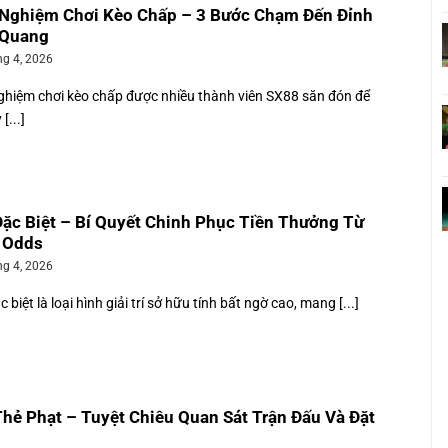
 Nghiệm Chơi Kèo Chấp – 3 Bước Chạm Đến Đỉnh
 Quang
g 4, 2026
ghiệm chơi kèo chấp được nhiều thành viên SX88 săn đón để
[...]
ặc Biệt – Bí Quyết Chinh Phục Tiền Thưởng Từ
Sảnh đấu thể thao SX88 quy tụ đối tác chất lượng
 Odds
g 4, 2026
g tại thể thao SX88
 biệt là loại hình giải trí sở hữu tính bất ngờ cao, mang [...]
 qua danh sách hàng trăm môn thể thao từ truyền thống đến hi
xuống tiền đầu tư.
n 500 giải đấu lớn nhỏ khắp hành tinh bao gồm cả giải giao hữu quốc tế 
hẻ Phạt – Tuyệt Chiêu Quan Sát Trận Đấu Và Đặt
ại giải NBA hay EuroLeague có tần suất trận đấu diễn ra liên tục 24/7 hà